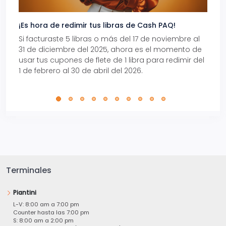
¡Es hora de redimir tus libras de Cash PAQ!
Gana
Si facturaste 5 libras o más del 17 de noviembre al
Reci
31 de diciembre del 2025, ahora es el momento de
autom
usar tus cupones de flete de 1 libra para redimir del
Pro.
1 de febrero al 30 de abril del 2026.
Terminales
Piantini
L-V: 8:00 am a 7:00 pm
Counter hasta las 7:00 pm
S: 8:00 am a 2:00 pm