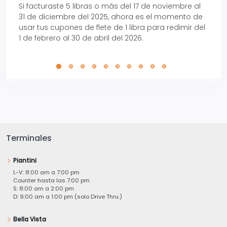
Si facturaste 5 libras o más del 17 de noviembre al
Reci
31 de diciembre del 2025, ahora es el momento de
autom
usar tus cupones de flete de 1 libra para redimir del
Pro.
1 de febrero al 30 de abril del 2026.
Terminales
Piantini
L-V: 8:00 am a 7:00 pm
Counter hasta las 7:00 pm
S: 8:00 am a 2:00 pm
D: 9:00 am a 1:00 pm (solo Drive Thru.)
Bella Vista