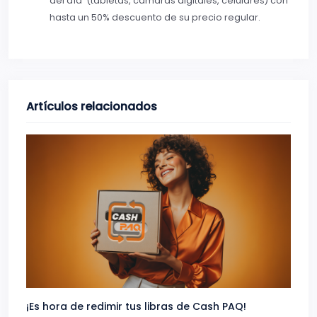
del día (tabletas, cámaras digitales, celulares) con
hasta un 50% descuento de su precio regular.
Artículos relacionados
¡Es hora de redimir tus libras de Cash PAQ!
Gana