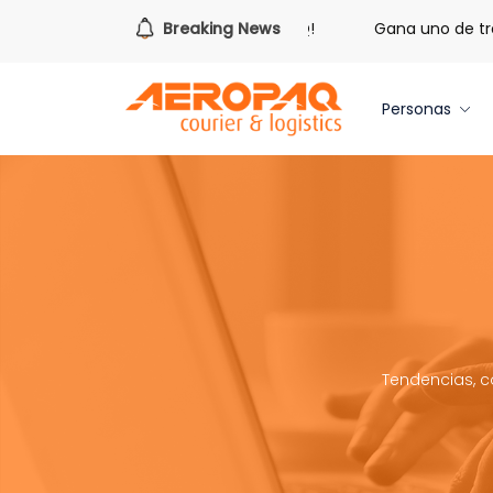
hora de redimir tus libras de Cash PAQ!
Breaking News
Gana uno de tres 
Personas
Tendencias, c