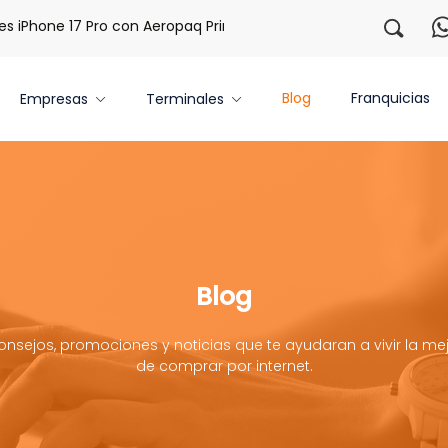
iPhone 17 Pro con Aeropaq Prime
¡Regístrate con nosotros
Blog
Franquicias
Empresas
Terminales
Blog
onsejos, promociones y noticias que te ayudaran a vivir la mej
de comprar por internet.