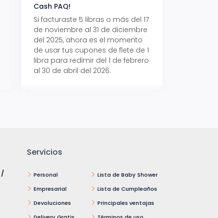
Cash PAQ!
con Aeropaq Pri
Si facturaste 5 libras o más del 17
Recibe tus paque
de noviembre al 31 de diciembre
Aeropaq Prime y p
del 2025, ahora es el momento
automáticamente e
de usar tus cupones de flete de 1
uno de tres iPhone 
libra para redimir del 1 de febrero
al 30 de abril del 2026.
Servicios
 /
Personal
Lista de Baby Shower
Empresarial
Lista de Cumpleaños
Devoluciones
Principales ventajas
Delivery Gratis
Términos de uso