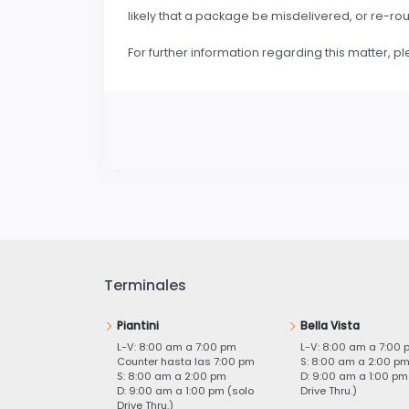
likely that a package be misdelivered, or re-ro
For further information regarding this matter, p
Terminales
Piantini
Bella Vista
L-V: 8:00 am a 7:00 pm
L-V: 8:00 am a 7:00 
Counter hasta las 7:00 pm
S: 8:00 am a 2:00 p
S: 8:00 am a 2:00 pm
D: 9:00 am a 1:00 pm
D: 9:00 am a 1:00 pm (solo
Drive Thru.)
Drive Thru.)