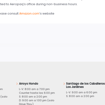
uted to Aeropaq’s office during non-business hours.
lease consult
Amazon.com
’s website
Arroyo Hondo
Santiago de los Caballeros
Los Jardines
pm
L-V: 8:00 am a 7:00 pm
L-V: 9:00 am a 6:00 pm
m
Counter hasta las 6:00 pm
S: 8:00 am a 2:00 pm
 (solo
S: 8:00 am a 2:00 pm
D: 9:00 am a 1:00 pm (solo
Drive Thru.)