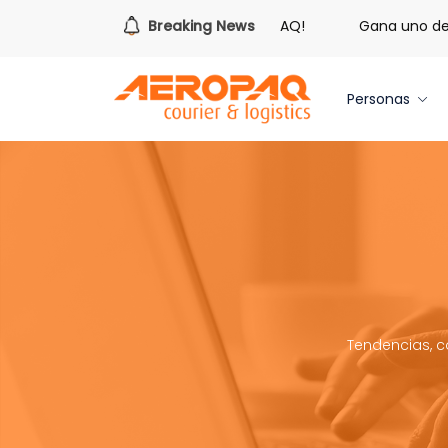
Es hora de redimir tus libras de Cash PAQ!
Breaking News
Gana uno de tre
Personas
Tendencias, c