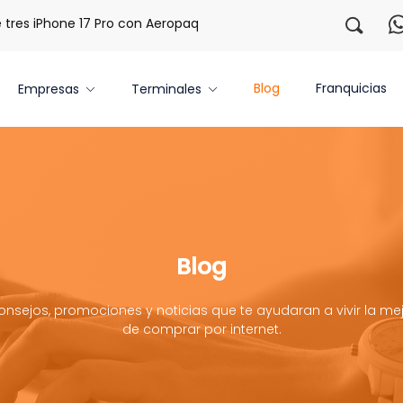
s iPhone 17 Pro con Aeropaq Prime
¡Regístrate con nosotr
Blog
Franquicias
Empresas
Terminales
Blog
onsejos, promociones y noticias que te ayudaran a vivir la mej
de comprar por internet.