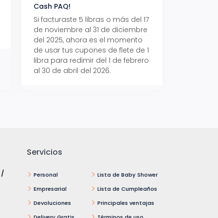
Cash PAQ!
con Aeropaq Pri
Si facturaste 5 libras o más del 17
Recibe tus paque
de noviembre al 31 de diciembre
Aeropaq Prime y p
del 2025, ahora es el momento
automáticamente e
de usar tus cupones de flete de 1
uno de tres iPhone 
libra para redimir del 1 de febrero
al 30 de abril del 2026.
Servicios
 /
Personal
Lista de Baby Shower
Empresarial
Lista de Cumpleaños
Devoluciones
Principales ventajas
Delivery Gratis
Términos de uso