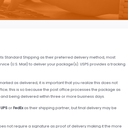
s Standard Shipping as their preferred delivery method, most
vice (U.S. Mail) to deliver your package(s). USPS provides a tracking
arked as delivered, it is important that you realize this does not
fice; this is so because the post office processes the package as
, and being delivered within three or more business days.
g
UPS
or
FedEx
as their shipping partner, but final delivery may be
does not require a signature as proof of delivery making it the more